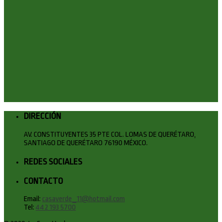
DIRECCIÓN
AV. CONSTITUYENTES 35 PTE COL. LOMAS DE QUERÉTARO,
SANTIAGO DE QUERÉTARO 76190 MÉXICO.
REDES SOCIALES
CONTACTO
Email:
casaverde_11@hotmail.com
Tel:
442 193 5700